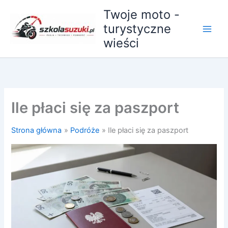
Przejdź
Twoje moto -
do
turystyczne
treści
wieści
Ile płaci się za paszport
Strona główna
Podróże
Ile płaci się za paszport