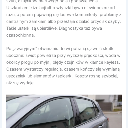
szyb, czujników martwego pola i podświetlenia.
Uszkodzenie izolacji albo wtyczki bywa niewidoczne od
razu, a potem pojawiają się losowe komunikaty, problemy z
centralnym zamkiem albo przestaje działać przycisk szyby.
Takie usterki są upierdliwe. Diagnostyka też bywa
czasochłonna.
Po „awaryjnym” otwieraniu drzwi potrafią ujawnić skutki
uboczne: świst powietrza przy wyższej prędkości, woda w
okolicy progu po myjni, błędy czujników w klamce keyless.
Czasem wystarczy regulacja, czasem kończy się wymianą
uszczelek lub elementów tapicerki. Koszty rosną szybciej,
niż się wydaje.