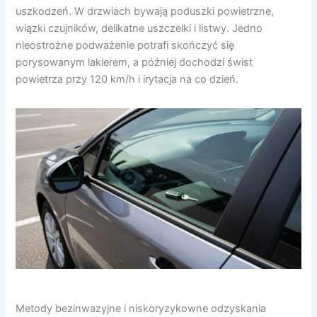
uszkodzeń. W drzwiach bywają poduszki powietrzne,
wiązki czujników, delikatne uszczelki i listwy. Jedno
nieostrożne podważenie potrafi skończyć się
porysowanym lakierem, a później dochodzi świst
powietrza przy 120 km/h i irytacja na co dzień.
Metody bezinwazyjne i niskoryzykowne odzyskania