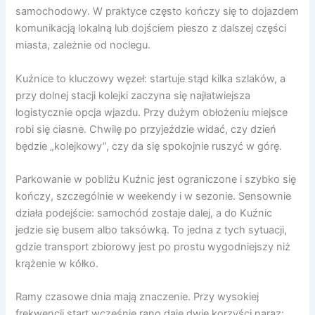
samochodowy. W praktyce często kończy się to dojazdem
komunikacją lokalną lub dojściem pieszo z dalszej części
miasta, zależnie od noclegu.
Kuźnice to kluczowy węzeł: startuje stąd kilka szlaków, a
przy dolnej stacji kolejki zaczyna się najłatwiejsza
logistycznie opcja wjazdu. Przy dużym obłożeniu miejsce
robi się ciasne. Chwilę po przyjeździe widać, czy dzień
będzie „kolejkowy”, czy da się spokojnie ruszyć w górę.
Parkowanie w pobliżu Kuźnic jest ograniczone i szybko się
kończy, szczególnie w weekendy i w sezonie. Sensownie
działa podejście: samochód zostaje dalej, a do Kuźnic
jedzie się busem albo taksówką. To jedna z tych sytuacji,
gdzie transport zbiorowy jest po prostu wygodniejszy niż
krążenie w kółko.
Ramy czasowe dnia mają znaczenie. Przy wysokiej
frekwencji start wcześnie rano daje dwie korzyści naraz: