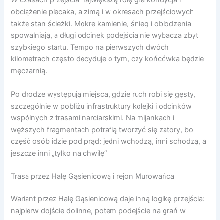
W czasach przejścia największą rolę gra kondycja i
obciążenie plecaka, a zimą i w okresach przejściowych
także stan ścieżki. Mokre kamienie, śnieg i oblodzenia
spowalniają, a długi odcinek podejścia nie wybacza zbyt
szybkiego startu. Tempo na pierwszych dwóch
kilometrach często decyduje o tym, czy końcówka będzie
męczarnią.
Po drodze występują miejsca, gdzie ruch robi się gęsty,
szczególnie w pobliżu infrastruktury kolejki i odcinków
wspólnych z trasami narciarskimi. Na mijankach i
węższych fragmentach potrafią tworzyć się zatory, bo
część osób idzie pod prąd: jedni wchodzą, inni schodzą, a
jeszcze inni „tylko na chwilę”
Trasa przez Halę Gąsienicową i rejon Murowańca
Wariant przez Halę Gąsienicową daje inną logikę przejścia:
najpierw dojście dolinne, potem podejście na grań w