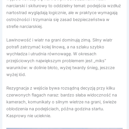
narciarski i skiturowy to oddzielny temat: podejścia wzdłuż
nartostrad wyglądają logicznie, ale w praktyce wymagają
ostrożności i trzymania się zasad bezpieczeństwa w
strefie narciarskiej.
Lawinowość i wiatr na grani dominują zimą. Silny wiatr
potrafi zatrzymać kolej linową, a na szlaku szybko
wychładza i utrudnia równowagę. W okresach
przejściowych największym problemem jest „miks”
warunków: w dolinie błoto, wyżej twardy śnieg, jeszcze
wyżej lód.
Rezygnacja z wejścia bywa rozsądną decyzją przy kilku
czerwonych flagach naraz: bardzo słaba widoczność na
kamerach, komunikaty o silnym wietrze na grani, świeże
oblodzenia na podejściach, późna godzina startu.
Kasprowy nie ucieknie.