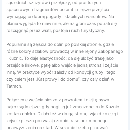
sąsiednich szczytów i przełęczy, od prostszych
spacerowych fragmentów po ambitniejsze przejścia
wymagające dobrej pogody i stabilnych warunków. Na
planie wygląda to niewinnie, ale na grani czas potrafi się
rozciągnąć przez wiatr, postoje i ruch turystyczny.
Popularne są zejścia do dolin po polskiej stronie, gdzie
różne kolory szlaków prowadzą w inne rejony Zakopanego
i Kuźnic. To daje elastyczność: da się ułożyć trasę jako
przejście liniowe, pętlę albo wejście jedną stroną i zejście
inną. W praktyce wybór zależy od kondycji grupy i tego,
czy celem jest „Kasprowy i do domu”, czy cały dzień w
Tatrach.
Połączenie wejścia pieszo z powrotem kolejką bywa
najrozsądniejsze, gdy nogi są już zmęczone, a do Kuźnic
zostało daleko. Działa też w drugą stronę: wjazd kolejką i
zejście pieszo pozwalają zrobić trasę bez mocnego
przewyższenia na start. W sezonie trzeba pilnować