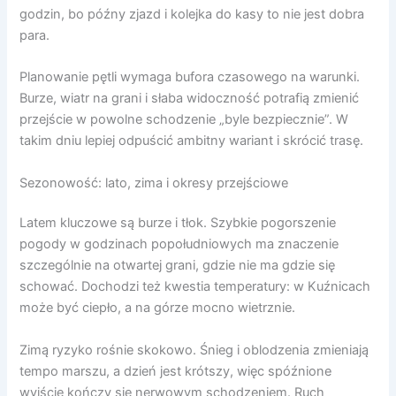
godzin, bo późny zjazd i kolejka do kasy to nie jest dobra
para.
Planowanie pętli wymaga bufora czasowego na warunki.
Burze, wiatr na grani i słaba widoczność potrafią zmienić
przejście w powolne schodzenie „byle bezpiecznie”. W
takim dniu lepiej odpuścić ambitny wariant i skrócić trasę.
Sezonowość: lato, zima i okresy przejściowe
Latem kluczowe są burze i tłok. Szybkie pogorszenie
pogody w godzinach popołudniowych ma znaczenie
szczególnie na otwartej grani, gdzie nie ma gdzie się
schować. Dochodzi też kwestia temperatury: w Kuźnicach
może być ciepło, a na górze mocno wietrznie.
Zimą ryzyko rośnie skokowo. Śnieg i oblodzenia zmieniają
tempo marszu, a dzień jest krótszy, więc spóźnione
wyjście kończy się nerwowym schodzeniem. Ruch