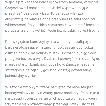
Wejścia prowadzące bardziej otwartym terenem, w rejonie
Goryczkowej i nartostrad, szybciej wyprowadzają w
przestrzeń bez osłony lasu. To oznacza większą
ekspozycję na wiatr i słońce oraz większą zależność od
widoczności. Przy niskich chmurach łatwo stracić komfort
poruszania się, nawet jeśli technicznie szlak nie jest trudny.
Pod względem kondycyjnym te warianty potrafią być
bardziej obciążające niż zielony, bo częściej dochodzą
dłuższe odcinki na odkrytym stoku i wrażenie „ciągnięcia
pod górę bez przerwy”. Dystans i przewyższenie zależą od
miejsca startu i kombinacji odcinków. Zmęczenie rośnie
szczególnie na zejściu, gdy nogi dostają powtarzalny,
jednostajny wysiłek.
W sezonie zimowym trzeba pamiętać, że rejon ten jest
intensywnie wykorzystywany przez narciarzy. Przecinanie
nartostrad i poruszanie się w ich pobliżu wymaga uwagi i
trzymania się wyznaczonego przebiegu szlaku. Konflikt