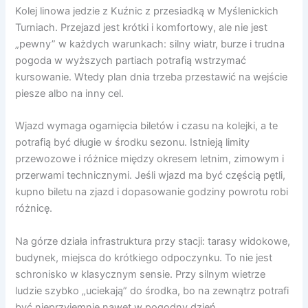
Kolej linowa jedzie z Kuźnic z przesiadką w Myślenickich
Turniach. Przejazd jest krótki i komfortowy, ale nie jest
„pewny” w każdych warunkach: silny wiatr, burze i trudna
pogoda w wyższych partiach potrafią wstrzymać
kursowanie. Wtedy plan dnia trzeba przestawić na wejście
piesze albo na inny cel.
Wjazd wymaga ogarnięcia biletów i czasu na kolejki, a te
potrafią być długie w środku sezonu. Istnieją limity
przewozowe i różnice między okresem letnim, zimowym i
przerwami technicznymi. Jeśli wjazd ma być częścią pętli,
kupno biletu na zjazd i dopasowanie godziny powrotu robi
różnicę.
Na górze działa infrastruktura przy stacji: tarasy widokowe,
budynek, miejsca do krótkiego odpoczynku. To nie jest
schronisko w klasycznym sensie. Przy silnym wietrze
ludzie szybko „uciekają” do środka, bo na zewnątrz potrafi
być nieprzyjemnie nawet w pogodny dzień.