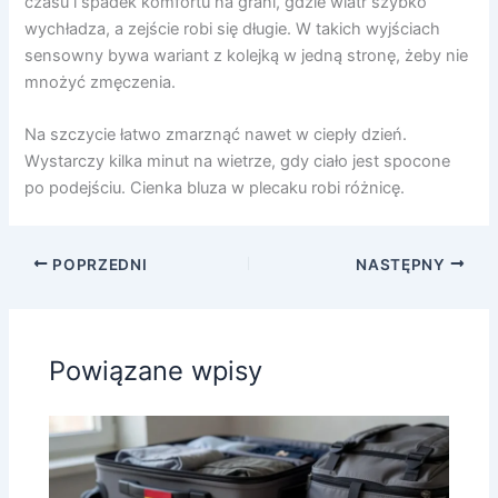
czasu i spadek komfortu na grani, gdzie wiatr szybko
wychładza, a zejście robi się długie. W takich wyjściach
sensowny bywa wariant z kolejką w jedną stronę, żeby nie
mnożyć zmęczenia.
Na szczycie łatwo zmarznąć nawet w ciepły dzień.
Wystarczy kilka minut na wietrze, gdy ciało jest spocone
po podejściu. Cienka bluza w plecaku robi różnicę.
POPRZEDNI
NASTĘPNY
Powiązane wpisy