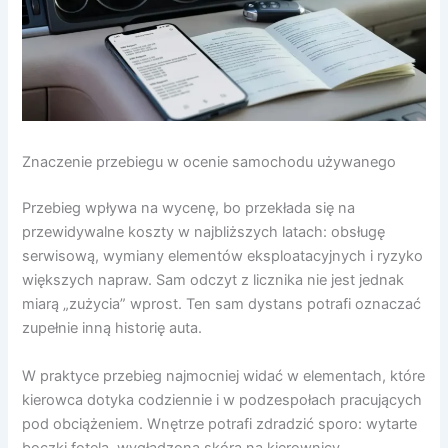
Znaczenie przebiegu w ocenie samochodu używanego
Przebieg wpływa na wycenę, bo przekłada się na
przewidywalne koszty w najbliższych latach: obsługę
serwisową, wymiany elementów eksploatacyjnych i ryzyko
większych napraw. Sam odczyt z licznika nie jest jednak
miarą „zużycia” wprost. Ten sam dystans potrafi oznaczać
zupełnie inną historię auta.
W praktyce przebieg najmocniej widać w elementach, które
kierowca dotyka codziennie i w podzespołach pracujących
pod obciążeniem. Wnętrze potrafi zdradzić sporo: wytarte
boczki fotela, wygładzona skóra na kierownicy,