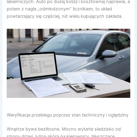
lakierniczych. Auto po dużej kolizji i kosztownej naprawie, a
potem z nagle „odmłodzonym” licznikiem, to układ
powtarzający się częściej, niż wielu kupujących zakłada.
Weryfikacja przebiegu poprzez stan techniczny i oględziny
Wnętrze bywa bezlitosne. Mocno wytarte siedzisko od
strony drzwi, luźna skóra na kierownicy, błyszczące