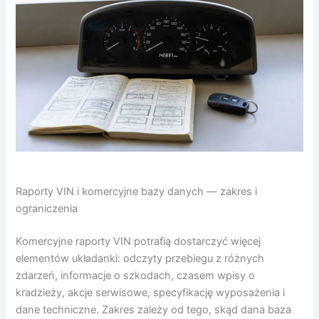
Raporty VIN i komercyjne bazy danych — zakres i
ograniczenia
Komercyjne raporty VIN potrafią dostarczyć więcej
elementów układanki: odczyty przebiegu z różnych
zdarzeń, informacje o szkodach, czasem wpisy o
kradzieży, akcje serwisowe, specyfikację wyposażenia i
dane techniczne. Zakres zależy od tego, skąd dana baza