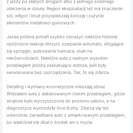
z jazdy po słabych drogach albo z jednego solidnego
uderzenia w dziurę. Region eksploatacji też ma znaczenie:
sól, wilgoć i brud przyspieszają korozję i zużycie
elementów metalowo-gumowych.
Jazda próbna potrafi szybko obnażyć niektóre historie:
opóźnione reakcje skrzyni, szarpanie automatu, ślizgające
się sprzęgło, pulsowanie hamulca, stuki na
nierównościach. Niektóre auta z realnym wysokim
przebiegiem jeżdżą zaskakująco dobrze, jeśli były
serwisowane bez oszczędzania. Tak, to się zdarza.
Detailing i wymiany kosmetyczne mieszają obraz.
Widziałem auta z deklarowanym niskim przebiegiem, gdzie
wnętrze było wyczyszczone do poziomu salonu, a na
diagnostyce wychodziły inne liczby. Zdarza się też
odwrotnie: zaniedbane auto z umiarkowanym przebiegiem,
bo właściciel nie dbał o środek ani o mycie.