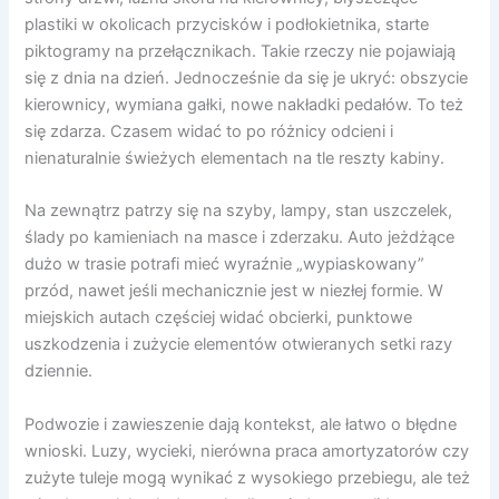
plastiki w okolicach przycisków i podłokietnika, starte
piktogramy na przełącznikach. Takie rzeczy nie pojawiają
się z dnia na dzień. Jednocześnie da się je ukryć: obszycie
kierownicy, wymiana gałki, nowe nakładki pedałów. To też
się zdarza. Czasem widać to po różnicy odcieni i
nienaturalnie świeżych elementach na tle reszty kabiny.
Na zewnątrz patrzy się na szyby, lampy, stan uszczelek,
ślady po kamieniach na masce i zderzaku. Auto jeżdżące
dużo w trasie potrafi mieć wyraźnie „wypiaskowany”
przód, nawet jeśli mechanicznie jest w niezłej formie. W
miejskich autach częściej widać obcierki, punktowe
uszkodzenia i zużycie elementów otwieranych setki razy
dziennie.
Podwozie i zawieszenie dają kontekst, ale łatwo o błędne
wnioski. Luzy, wycieki, nierówna praca amortyzatorów czy
zużyte tuleje mogą wynikać z wysokiego przebiegu, ale też