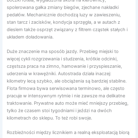
spolerowana gałka zmiany biegów, zjechane nakładki
pedałów. Mechanicznie dochodzą luzy w zawieszeniu,
stan tarcz i zacisków, kondycja sprzęgła, a w autach z
dieslem także osprzęt związany z filtrem cząstek stałych i
układem doładowania.
Duże znaczenie ma sposób jazdy. Przebieg miejski to
więcej cykli rozgrzewania i studzenia, krótkie odcinki,
częstsza praca na zimno, hamowanie i przyspieszanie,
uderzenia w krawężniki. Autostrada działa inaczej:
kilometry lecą szybko, ale obciążenia są bardziej stabilne.
Flota firmowa bywa serwisowana terminowo, ale często
pracuje w intensywnym rytmie i nie zawsze ma delikatne
traktowanie. Prywatne auto może mieć mniejszy przebieg,
tylko że czasem stoi tygodniami i jeździ na dwóch
kilometrach do sklepu. To też robi swoje.
Rozbieżności między licznikiem a realną eksploatacją biorą