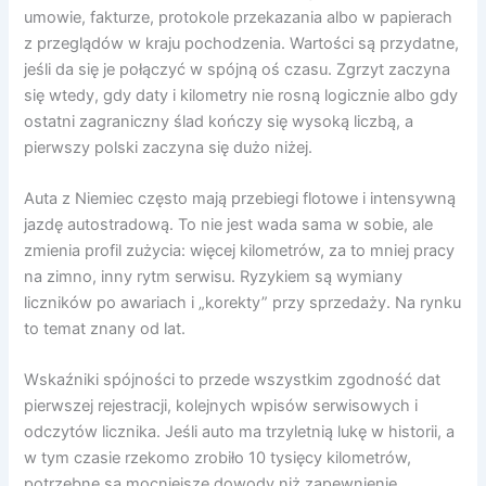
umowie, fakturze, protokole przekazania albo w papierach
z przeglądów w kraju pochodzenia. Wartości są przydatne,
jeśli da się je połączyć w spójną oś czasu. Zgrzyt zaczyna
się wtedy, gdy daty i kilometry nie rosną logicznie albo gdy
ostatni zagraniczny ślad kończy się wysoką liczbą, a
pierwszy polski zaczyna się dużo niżej.
Auta z Niemiec często mają przebiegi flotowe i intensywną
jazdę autostradową. To nie jest wada sama w sobie, ale
zmienia profil zużycia: więcej kilometrów, za to mniej pracy
na zimno, inny rytm serwisu. Ryzykiem są wymiany
liczników po awariach i „korekty” przy sprzedaży. Na rynku
to temat znany od lat.
Wskaźniki spójności to przede wszystkim zgodność dat
pierwszej rejestracji, kolejnych wpisów serwisowych i
odczytów licznika. Jeśli auto ma trzyletnią lukę w historii, a
w tym czasie rzekomo zrobiło 10 tysięcy kilometrów,
potrzebne są mocniejsze dowody niż zapewnienie