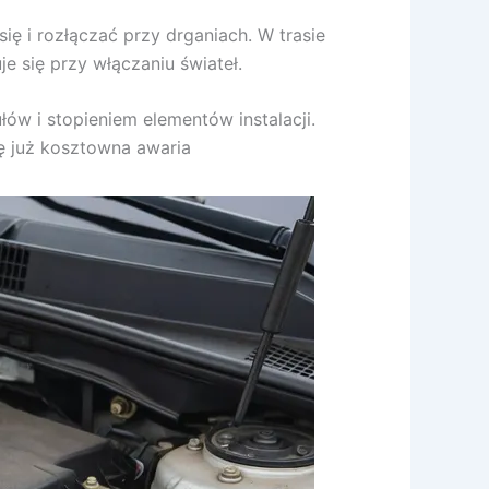
ię i rozłączać przy drganiach. W trasie
uje się przy włączaniu świateł.
w i stopieniem elementów instalacji.
ię już kosztowna awaria