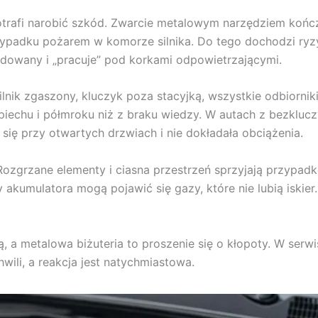
otrafi narobić szkód. Zwarcie metalowym narzędziem kończy
padku pożarem w komorze silnika. Do tego dochodzi ryzyk
adowany i „pracuje” pod korkami odpowietrzającymi.
lnik zgaszony, kluczyk poza stacyjką, wszystkie odbiornik
pośpiechu i półmroku niż z braku wiedzy. W autach z bezk
się przy otwartych drzwiach i nie dokładała obciążenia.
ozgrzane elementy i ciasna przestrzeń sprzyjają przypa
akumulatora mogą pojawić się gazy, które nie lubią iskier.
, a metalowa biżuteria to proszenie się o kłopoty. W serwi
wili, a reakcja jest natychmiastowa.