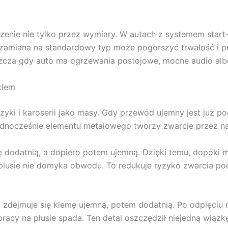
nie nie tylko przez wymiary. W autach z systemem start-
zamiana na standardowy typ może pogorszyć trwałość i pra
cza gdy auto ma ogrzewania postojowe, mocne audio albo
klem
fizyki i karoserii jako masy. Gdy przewód ujemny jest już po
ednocześnie elementu metalowego tworzy zwarcie przez nar
ę dodatnią, a dopiero potem ujemną. Dzięki temu, dopóki m
a plusie nie domyka obwodu. To redukuje ryzyko zwarcia
rw zdejmuje się klemę ujemną, potem dodatnią. Po odpięciu
acy na plusie spada. Ten detal oszczędził niejedną wiązkę