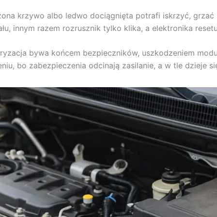
na krzywo albo ledwo dociągnięta potrafi iskrzyć, grzać s
ału, innym razem rozrusznik tylko klika, a elektronika reset
aryzacja bywa końcem bezpieczników, uszkodzeniem modułó
niu, bo zabezpieczenia odcinają zasilanie, a w tle dzieje s