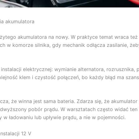
ia akumulatora
żytego akumulatora na nowy. W praktyce temat wraca też
h w komorze silnika, gdy mechanik odłącza zasilanie, że
instalacji elektrycznej: wymianie alternatora, rozruszni
ę kolejność klem i czystość połączeń, bo każdy błąd ma sz
a, że winna jest sama bateria. Zdarza się, że akumulator 
podwyższony pobór prądu. W warsztatach często widać ten
y w ładowaniu lub upływie prądu, a nie w pojemności.
stalacji 12 V