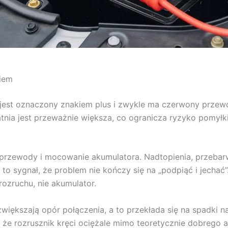
iem
s jest oznaczony znakiem plus i zwykle ma czerwony przew
nia jest przeważnie większa, co ogranicza ryzyko pomyłki, 
rzewody i mocowanie akumulatora. Nadtopienia, przebarwie
o sygnał, że problem nie kończy się na „podpiąć i jecha
 rozruchu, nie akumulator.
większają opór połączenia, a to przekłada się na spadki na
 że rozrusznik kręci ociężale mimo teoretycznie dobrego a