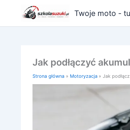
Przejdź
do
Twoje moto - t
treści
Jak podłączyć akumu
Strona główna
Motoryzacja
Jak podłąc