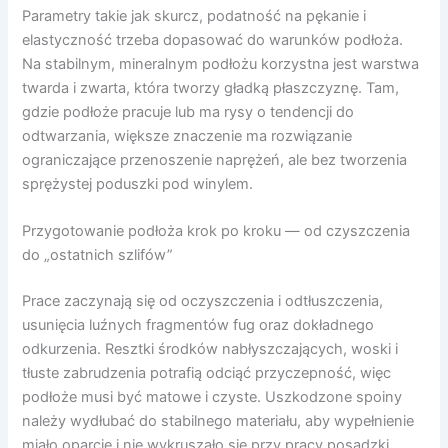
Parametry takie jak skurcz, podatność na pękanie i
elastyczność trzeba dopasować do warunków podłoża.
Na stabilnym, mineralnym podłożu korzystna jest warstwa
twarda i zwarta, która tworzy gładką płaszczyznę. Tam,
gdzie podłoże pracuje lub ma rysy o tendencji do
odtwarzania, większe znaczenie ma rozwiązanie
ograniczające przenoszenie naprężeń, ale bez tworzenia
sprężystej poduszki pod winylem.
Przygotowanie podłoża krok po kroku — od czyszczenia
do „ostatnich szlifów”
Prace zaczynają się od oczyszczenia i odtłuszczenia,
usunięcia luźnych fragmentów fug oraz dokładnego
odkurzenia. Resztki środków nabłyszczających, woski i
tłuste zabrudzenia potrafią odciąć przyczepność, więc
podłoże musi być matowe i czyste. Uszkodzone spoiny
należy wydłubać do stabilnego materiału, aby wypełnienie
miało oparcie i nie wykruszało się przy pracy posadzki.