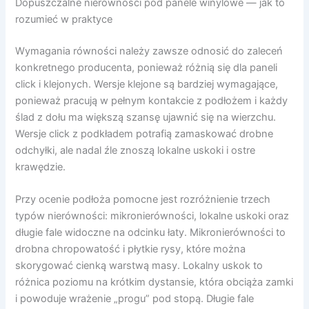
Dopuszczalne nierówności pod panele winylowe — jak to
rozumieć w praktyce
Wymagania równości należy zawsze odnosić do zaleceń
konkretnego producenta, ponieważ różnią się dla paneli
click i klejonych. Wersje klejone są bardziej wymagające,
ponieważ pracują w pełnym kontakcie z podłożem i każdy
ślad z dołu ma większą szansę ujawnić się na wierzchu.
Wersje click z podkładem potrafią zamaskować drobne
odchyłki, ale nadal źle znoszą lokalne uskoki i ostre
krawędzie.
Przy ocenie podłoża pomocne jest rozróżnienie trzech
typów nierówności: mikronierówności, lokalne uskoki oraz
długie fale widoczne na odcinku łaty. Mikronierówności to
drobna chropowatość i płytkie rysy, które można
skorygować cienką warstwą masy. Lokalny uskok to
różnica poziomu na krótkim dystansie, która obciąża zamki
i powoduje wrażenie „progu” pod stopą. Długie fale