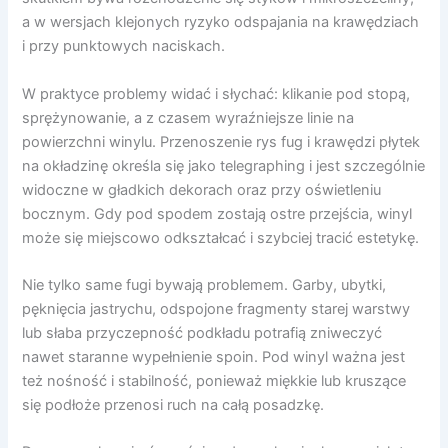
a w wersjach klejonych ryzyko odspajania na krawędziach
i przy punktowych naciskach.
W praktyce problemy widać i słychać: klikanie pod stopą,
sprężynowanie, a z czasem wyraźniejsze linie na
powierzchni winylu. Przenoszenie rys fug i krawędzi płytek
na okładzinę określa się jako telegraphing i jest szczególnie
widoczne w gładkich dekorach oraz przy oświetleniu
bocznym. Gdy pod spodem zostają ostre przejścia, winyl
może się miejscowo odkształcać i szybciej tracić estetykę.
Nie tylko same fugi bywają problemem. Garby, ubytki,
pęknięcia jastrychu, odspojone fragmenty starej warstwy
lub słaba przyczepność podkładu potrafią zniweczyć
nawet staranne wypełnienie spoin. Pod winyl ważna jest
też nośność i stabilność, ponieważ miękkie lub kruszące
się podłoże przenosi ruch na całą posadzkę.