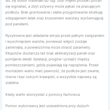
też zły dobór materiału do fug: zbyt miękki produkt potrafi
się wgniatać, a zbyt sztywny może pękać na pracującym
podłożu. Brak gruntowania i słabe przygotowanie skutkują
odspajaniem łatek oraz kruszeniem warstwy wyrównującej
pod panelami.
Ryzykowne jest układanie winylu przed pełnym związaniem
i wyschnięciem warstw, ponieważ wilgoć zostaje
zamknięta, a powierzchnia może stracić parametry.
Kłopotów dostarcza też brak aklimatyzacji paneli oraz
pomijanie detali: dylatacji, progów i przejść między
pomieszczeniami, gdzie pojawiają się naprężenia. Przed
montażem warto mieć pewność, że podłoże jest zwarte,
równe i bez ostrych krawędzi, a wszystkie naprawy są
stabilne.
Kiedy warto skorzystać z pomocy fachowca
Pomoc wykonawcy jest uzasadniona przy dużych