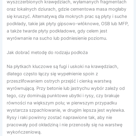
wyszczerbionych krawędziach, wyłamanych fragmentach
oraz lokalnych dziurach, gdzie cementowa masa mogłaby
się kruszyć. Alternatywą dla mokrych prac są płyty i suche
podkłady, takie jak płyty gipsowo-włóknowe, OSB lub MFP,
a także twarde płyty podkładowe, gdy celem jest
wyrównanie na sucho lub podniesienie poziomu.
Jak dobrać metodę do rodzaju podłoża
Na płytkach kluczowe są fugi i uskoki na krawędziach,
dlatego często łączy się wypełnienie spoin z
przeszlifowaniem ostrych przejść i cienką warstwą
wyrównującą. Przy betonie lub jastrychu wybór zależy od
tego, czy dominują punktowe ubytki i rysy, czy brakuje
równości na większym polu; w pierwszym przypadku
wystarcza szpachlowanie, w drugim lepsza jest wylewka.
Rysy i raki powinny zostać naprawione tak, aby nie
pracowały pod okładziną i nie przenosiły się na warstwę
wykończeniową.