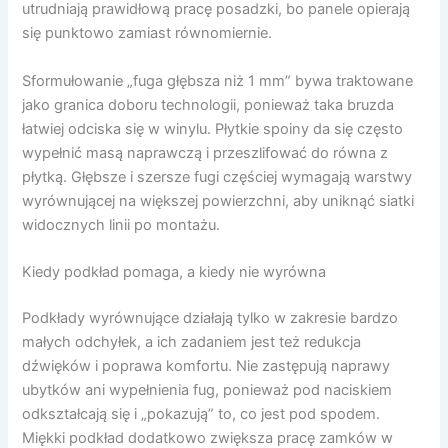
utrudniają prawidłową pracę posadzki, bo panele opierają
się punktowo zamiast równomiernie.
Sformułowanie „fuga głębsza niż 1 mm” bywa traktowane
jako granica doboru technologii, ponieważ taka bruzda
łatwiej odciska się w winylu. Płytkie spoiny da się często
wypełnić masą naprawczą i przeszlifować do równa z
płytką. Głębsze i szersze fugi częściej wymagają warstwy
wyrównującej na większej powierzchni, aby uniknąć siatki
widocznych linii po montażu.
Kiedy podkład pomaga, a kiedy nie wyrówna
Podkłady wyrównujące działają tylko w zakresie bardzo
małych odchyłek, a ich zadaniem jest też redukcja
dźwięków i poprawa komfortu. Nie zastępują naprawy
ubytków ani wypełnienia fug, ponieważ pod naciskiem
odkształcają się i „pokazują” to, co jest pod spodem.
Miękki podkład dodatkowo zwiększa pracę zamków w