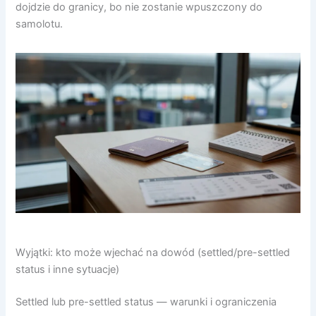
dojdzie do granicy, bo nie zostanie wpuszczony do
samolotu.
Wyjątki: kto może wjechać na dowód (settled/pre-settled
status i inne sytuacje)
Settled lub pre-settled status — warunki i ograniczenia