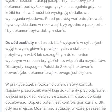
wjazdu i czasem traktują paszport tymczasowy jako
dokument podwyższonego ryzyka, szczególnie gdy ma
krótki termin ważności lub występują dodatkowe
wymagania wjazdowe. Przed podróżą warto dopilnować,
by wszystkie dane w rezerwacji były zgodne z paszportem
i by dokument był w dobrym stanie.
Dowód osobisty
może zadziałać wyłącznie w sytuacjach
wyjątkowych, głównie powiązanych ze statusem
pobytowym w UK lub szczególnym dokumentem
wydanym w ramach brytyjskich rozwiązań dla rezydentów.
Dla turysty lecącego z Polski do Szkocji traktowanie
dowodu jako dokumentu wjazdowego jest błędem.
W praktyce trzeba rozróżnić dwie warstwy kontroli.
Najpierw przewoźnik weryfikuje dokumenty przy odprawie i
wejściu na pokład, kierując się zasadami wjazdu do kraju
docelowego. Dopiero potem jest kontrola graniczna w UK,
gdy ma miejsce. Można mieć sytuację, w której pasażer nie